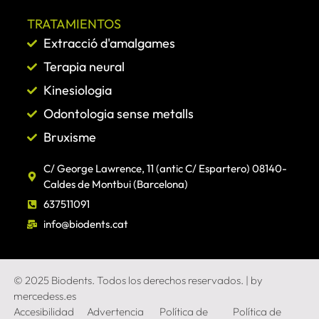
TRATAMIENTOS
Extracció d'amalgames
Terapia neural
Kinesiologia
Odontologia sense metalls
Bruxisme
C/ George Lawrence, 11 (antic C/ Espartero) 08140-
Caldes de Montbui (Barcelona)
637511091
info@biodents.cat
© 2025 Biodents. Todos los derechos reservados. | by
mercedess.es
Accesibilidad
Advertencia
Política de
Política de